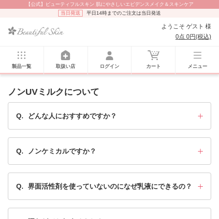
【公式】ビューティフルスキン 肌にやさしいエビデンスメイク＆スキンケア
当日発送
平日14時までのご注文は当日発送
ようこそ ゲスト 様
0点 0円(税込)
製品一覧
取扱い店
ログイン
カート
メニュー
ノンUVミルクについて
Q.
どんな人におすすめですか？
Q.
ノンケミカルですか？
Q.
界面活性剤を使っていないのになぜ乳液にできるの？