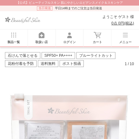
【公式】ビューティフルスキン 肌にやさしいエビデンスメイク＆スキンケア
当日発送
平日14時までのご注文は当日発送
ようこそ ゲスト 様
0点 0円(税込)
製品一覧
取扱い店
ログイン
カート
メニュー
石けんで落とせる
SPF50+ PA++++
ブルーライトカット
花粉付着を予防
送料無料
ポスト投函
1
/
10