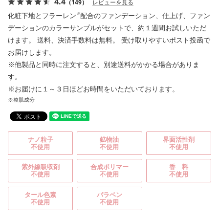
4.4
（149）
レビューを見る
化粧下地とフラーレン
配合のファンデーション、仕上げ、ファン
※
デーションのカラーサンプルがセットで、約１週間お試しいただ
けます。 送料、決済手数料は無料。 受け取りやすいポスト投函で
お届けします。
※他製品と同時に注文すると、別途送料がかかる場合がありま
す。
※お届けに１～３日ほどお時間をいただいております。
※整肌成分
ナノ粒子
鉱物油
界面活性剤
不使用
不使用
不使用
紫外線吸収剤
合成ポリマー
香 料
不使用
不使用
不使用
タール色素
パラベン
不使用
不使用