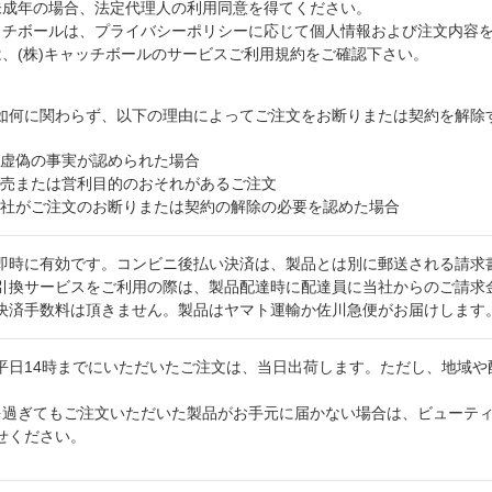
未成年の場合、法定代理人の利用同意を得てください。
ッチボールは、
プライバシーポリシー
に応じて個人情報および注文内容
は、(株)キャッチボールのサービス
ご利用規約
をご確認下さい。
如何に関わらず、以下の理由によってご注文をお断りまたは契約を解除
虚偽の事実が認められた場合
売または営利目的のおそれがあるご注文
社がご注文のお断りまたは契約の解除の必要を認めた場合
即時に有効です。コンビニ後払い決済は、製品とは別に郵送される請求
引換サービスをご利用の際は、製品配達時に配達員に当社からのご請求
決済手数料は頂きません。製品はヤマト運輸か佐川急便がお届けします
平日14時までにいただいたご注文は、当日出荷します。ただし、地域や
過ぎてもご注文いただいた製品がお手元に届かない場合は、ビューティフルスキ
せください。