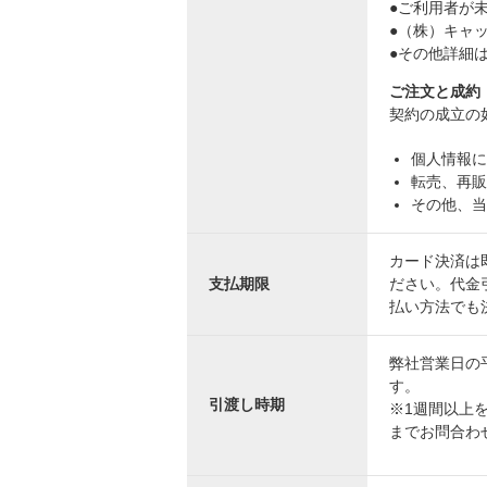
●ご利用者が
●（株）キャ
●その他詳細
ご注文と成約
契約の成立の
個人情報に
転売、再販
その他、当
カード決済は
支払期限
ださい。代金
払い方法でも
弊社営業日の
す。
引渡し時期
※1週間以上を
までお問合わ