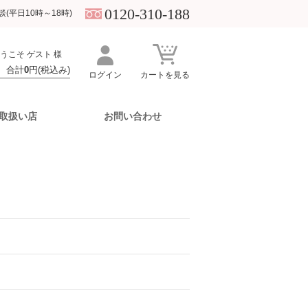
0120-310-188
(平日10時～18時)
うこそ ゲスト 様
 合計
0
円(税込み)
ログイン
カートを見る
取扱い店
お問い合わせ
ーム
おすすめ・特集
ツール
ボディケア
Webカタログ・冊子
モイストケア
Cリンク
UVパウダーパフ
Newsletter
ジェルクリーム
ボディエッセンス
読みもの ～美肌理論～
日焼け止めの選び方
バランスケア
パウダーパフ
エビデンス スキンケア
ジェルクリーム
応用的なメイクアイテムの使い方
ID連携でお買い物がもっと便利に