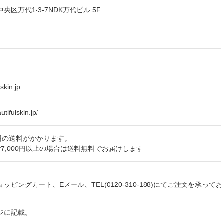
化粧下地
リップグロス
イアルセットをご用意しており
央区万代1-3-7NDK万代ビル 5F
す。
仕上げ
skin.jp
tifulskin.jp/
0円の送料がかかります。
7,000円以上の場合は送料無料でお届けします
ッピングカート、Eメール、TEL(0120-310-188)にてご注文を承っ
ジに記載。