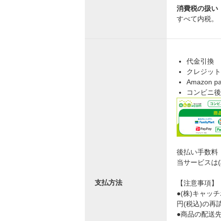
消費税の扱い
すべて内税。
代金引換
クレジット
Amazon p
コンビニ後
後払い手数料
当サービスは
支払方法
【注意事項】
●(株)キャ
円(税込)の
●商品の配送