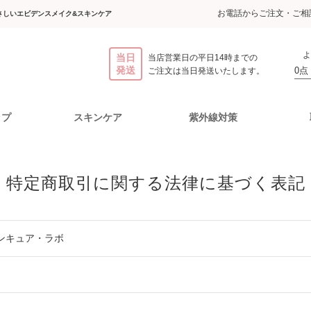
お電話からご注文・ご相談
さしいエビデンスメイク&スキンケア
よ
当日
当店営業日の平日14時までの
発送
0点
ご注文は当日発送いたします。
ップ
スキンケア
紫外線対策
スメイクアップ
け止めパウダー
ライアルセット
化粧水
お買い物をたのしむために
美容液
ポイントメイクアップ
日やけ止めミルク
クリ
特定商取引に関する法律に基づく表記
ミネラル
ご利用ガイド
ケア
モイストケア
Cリンク
ファンデーションF
ノンUVミネラルパウダー
チーク
ノンUVミルク
ご注文について
ュ
ローション
エッセンス
(フラーレン配合)
送料について
ンキュア・ラボ
お支払いについて
ケア
ミネラル
バランスケア
アイシャドウ
返品、交換について
ュ
ファンデーション
ローション
メールが届かない方
よくあるご質問
粧下地から仕上げまで試せるト