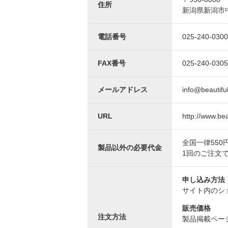
住所
めに手作りした化粧品がはじまり
ラ
新潟県新潟市中
です。
ま
電話番号
025-240-0300
FAX番号
025-240-0305
メールアドレス
info@beautiful
URL
http://www.beau
全国一律55
製品以外の必要代金
1回のご注文で
申し込み方法
サイト内のショ
販売価格
注文方法
製品掲載ペー