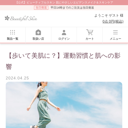
【公式】ビューティフルスキン 肌にやさしいエビデンスメイク＆スキンケア
最終更新日
当日発送
平日14時までのご注文は当日発送
2026/02/27 16:39
ようこそ ゲスト 様
0点 0円(税込)
製品一覧
取扱い店
ログイン
カート
メニュー
【歩いて美肌に？】運動習慣と肌への影
響
2024.04.25