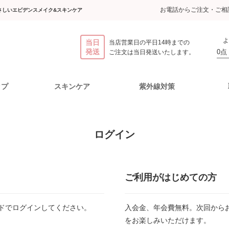
お電話からご注文・ご相談
さしいエビデンスメイク&スキンケア
よ
当日
当店営業日の平日14時までの
発送
0点
ご注文は当日発送いたします。
ップ
スキンケア
紫外線対策
スメイクアップ
け止めパウダー
ライアルセット
化粧水
お買い物をたのしむために
美容液
ポイントメイクアップ
日やけ止めミルク
クリ
ログイン
ミネラル
ご利用ガイド
ケア
モイストケア
Cリンク
ファンデーションF
ノンUVミネラルパウダー
チーク
ノンUVミルク
ご注文について
ュ
ローション
エッセンス
(フラーレン配合)
送料について
ご利用がはじめての方
お支払いについて
ケア
ミネラル
バランスケア
アイシャドウ
返品、交換について
ュ
ファンデーション
ローション
メールが届かない方
ドでログインしてください。
入会金、年会費無料。次回から
よくあるご質問
をお楽しみいただけます。
粧下地から仕上げまで試せるト