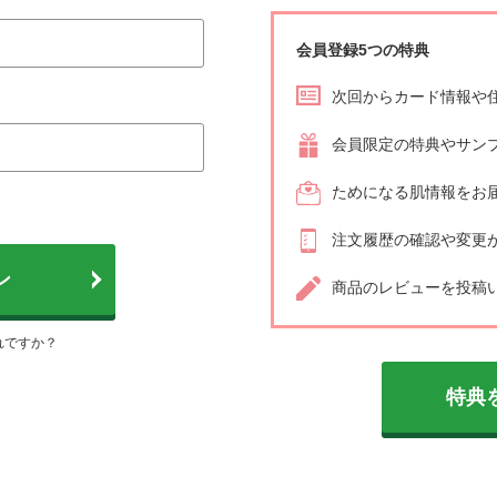
化粧下地
リップグロス
イアルセットをご用意しており
す。
会員登録5つの特典
仕上げ
次回からカード情報や
会員限定の特典やサン
ためになる肌情報をお
注文履歴の確認や変更
ン
商品のレビューを投稿
れですか？
特典