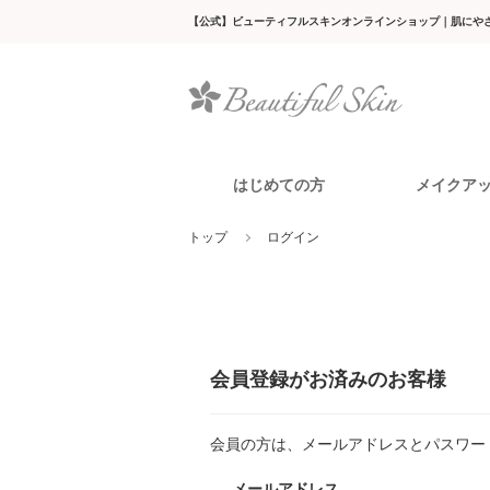
【公式】ビューティフルスキンオンラインショップ｜肌にや
はじめての方
メイクア
トップ
ログイン
メイク落とし
トライアル
ビューティフルスキンについて
洗顔料
ベー
日や
ト
オイルフリー
ミネラルメイクアップ
モイスト
クレンジング
トライアルセット
ウォッシ
会員登録がお済みのお客様
バランス
ウォッシ
会員の方は、メールアドレスとパスワー
肌トラブルに悩む一人の女性のた
化
メールアドレス