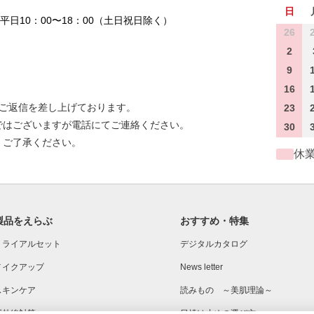
日
平日10：00〜18：00（土日祝日除く）
26
2
9
16
にご返信を差し上げております。
23
ではございますが電話にてご連絡ください。
30
。ご了承ください。
休
製品をえらぶ
おすすめ・特集
トライアルセット
デジタルカタログ
メイクアップ
News letter
スキンケア
読みもの ～美肌理論～
紫外線対策
日焼け止めの選び方