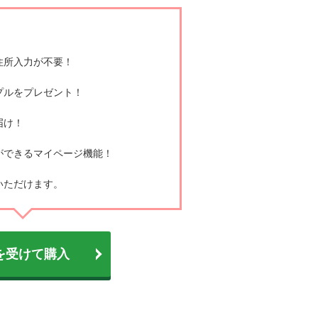
フィニッシュヴェールパフ
チークパフ
住所入力が不要！
プルをプレゼント！
アイシャドウブラシ
届け！
ができるマイページ機能！
いただけます。
を受けて購入