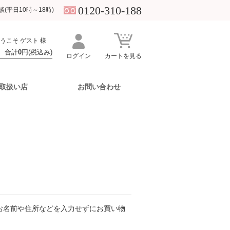
0120-310-188
(平日10時～18時)
うこそ ゲスト 様
 合計
0
円(税込み)
ログイン
カートを見る
取扱い店
お問い合わせ
ーム
おすすめ・特集
ツール
ボディケア
Webカタログ・冊子
モイストケア
Cリンク
UVパウダーパフ
Newsletter
ジェルクリーム
ボディエッセンス
読みもの ～美肌理論～
日焼け止めの選び方
バランスケア
パウダーパフ
エビデンス スキンケア
ジェルクリーム
応用的なメイクアイテムの使い方
お名前や住所などを入力せずにお買い物
ID連携でお買い物がもっと便利に