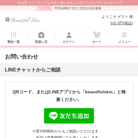
【公式】ビューティフルスキン 肌にやさしいエビデンスメイク＆スキンケア
当日発送
平日14時までのご注文は当日発送
ようこそ ゲスト 様
0点 0円(税込)
製品一覧
取扱い店
ログイン
カート
メニュー
お問い合わせ
LINEチャットからご相談
QRコード、またはLINEアプリから「beautifulskin」と検
索ください。
※受付時間外からもご相談いただけます。
返信は営業時間にてお返しいたします。