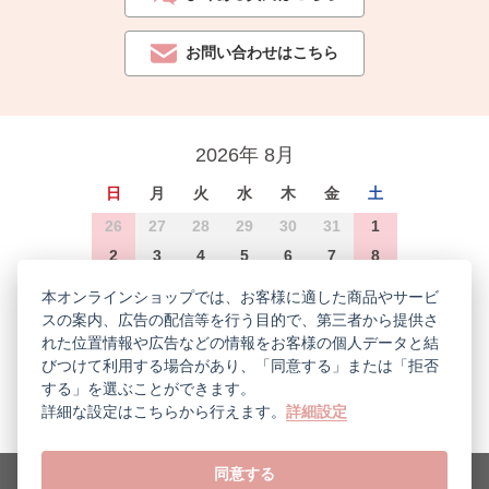
お問い合わせはこちら
2026年 8月
日
月
火
水
木
金
土
26
27
28
29
30
31
1
2
3
4
5
6
7
8
9
10
11
12
13
14
15
本オンラインショップでは、お客様に適した商品やサービ
16
17
18
19
20
21
22
スの案内、広告の配信等を行う目的で、第三者から提供さ
れた位置情報や広告などの情報をお客様の個人データと結
23
24
25
26
27
28
29
びつけて利用する場合があり、「同意する」または「拒否
30
31
1
2
3
4
5
する」を選ぶことができます。
詳細な設定はこちらから行えます。
詳細設定
休業日
同意する
企業情報
特定商取引法
プライバシーポリシー